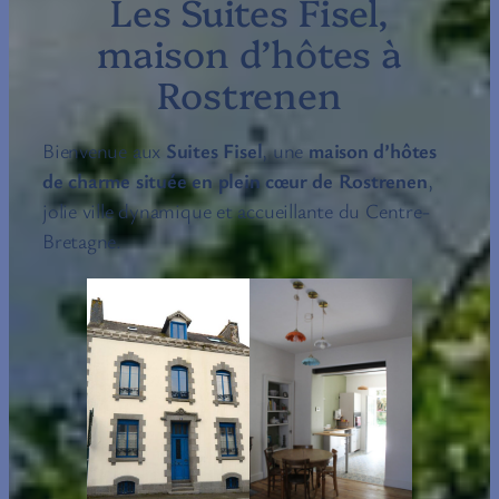
Les Suites Fisel,
maison d’hôtes à
Rostrenen
Bienvenue aux
Suites Fisel
, une
maison d’hôtes
de charme située en plein cœur de Rostrenen
,
jolie ville dynamique et accueillante du Centre-
Bretagne.