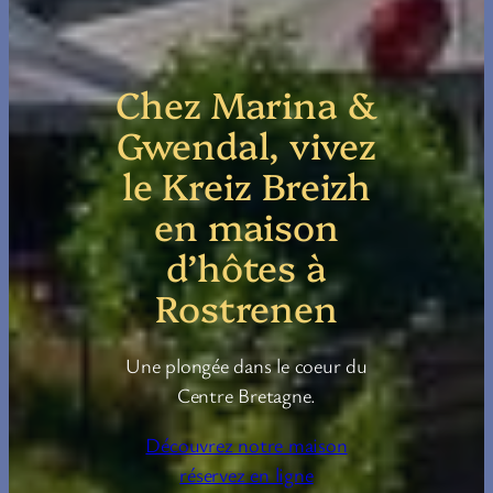
Chez Marina &
Gwendal, vivez
le Kreiz Breizh
en maison
d’hôtes à
Rostrenen
Une plongée dans le coeur du
Centre Bretagne.
Découvrez notre maison
réservez en ligne