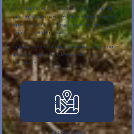
Cinq chambres sont à votre disposition ainsi
qu’une cuisine collective toute équipée avec son
espace restauration. Le jardin est un vrai espace
de détente et de relaxation.
Pour les randonneurs à vélo une cabane sécurisé
ainsi que du matériel de réparation est à
disposition.
Position centrale