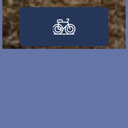
Abri à vélo sécurisé
Petit-déjeuner