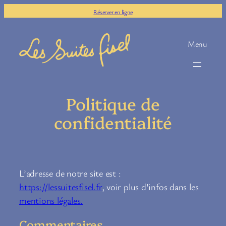
Aller
Réserver en ligne
au
contenu
Menu
Politique de
confidentialité
L’adresse de notre site est :
https://lessuitesfisel.fr
, voir plus d’infos dans les
mentions légales.
Commentaires